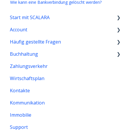
Wie kann eine Bankverbindung gelöscht werden?
Start mit SCALARA
Account
Datenmigration
Häufig gestellte Fragen
Schnittstellen
Buchhaltung
Allgemeine Fragen
Zahlungsverkehr
SCALARA Abo & Account
Buchhaltung
Wirtschaftsplan
WEG-Buchhaltung
WEG-Buchhaltung
Kontakte
Mietbuchhaltung
Mietbuchhaltung
Kommunikation
Zahlungsverkehr in SCALARA
Immobilie
Immobilie
Support